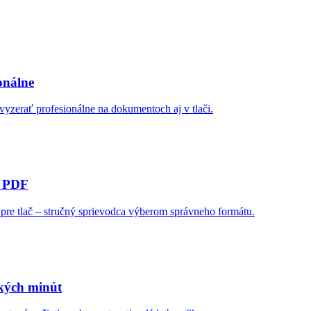
onálne
vyzerať profesionálne na dokumentoch aj v tlači.
o PDF
pre tlač – stručný sprievodca výberom správneho formátu.
kých minút