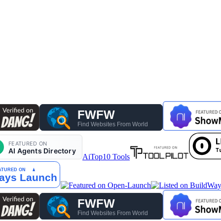
AiTop10 Tools