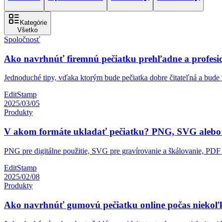
Kategórie
Všetko
Spoločnosť
Ako navrhnúť firemnú pečiatku prehľadne a profesi
Jednoduché tipy, vďaka ktorým bude pečiatka dobre čitateľná a bude 
EditStamp
2025/03/05
Produkty
V akom formáte ukladať pečiatku? PNG, SVG aleb
PNG pre digitálne použitie, SVG pre gravírovanie a škálovanie, PDF 
EditStamp
2025/02/08
Produkty
Ako navrhnúť gumovú pečiatku online počas niekoľ