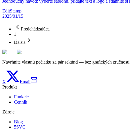
Jednoduchý návod: vyberte šablónu, pridajte text a logo a stiahnite si
EditStamp
2025/01/15
Predchádzajúca
1
Ďalšia
Navrhnite vlastnú pečiatku za pár sekúnd — bez grafických zručností
X
Email
Produkt
Funkcie
Cenník
Zdroje
Blog
5SVG