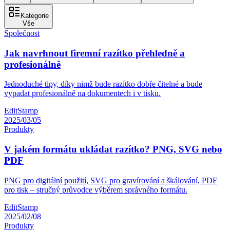
Kategorie
Vše
Společnost
Jak navrhnout firemní razítko přehledně a
profesionálně
Jednoduché tipy, díky nimž bude razítko dobře čitelné a bude
vypadat profesionálně na dokumentech i v tisku.
EditStamp
2025/03/05
Produkty
V jakém formátu ukládat razítko? PNG, SVG nebo
PDF
PNG pro digitální použití, SVG pro gravírování a škálování, PDF
pro tisk – stručný průvodce výběrem správného formátu.
EditStamp
2025/02/08
Produkty