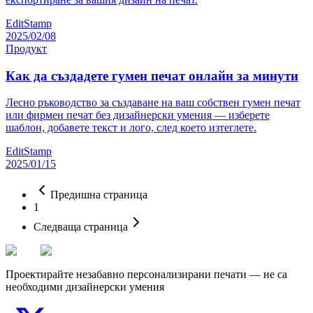
EditStamp
2025/02/08
Продукт
Как да създадете гумен печат онлайн за минути
Лесно ръководство за създаване на ваш собствен гумен печат
или фирмен печат без дизайнерски умения — изберете
шаблон, добавете текст и лого, след което изтеглете.
EditStamp
2025/01/15
Предишна страница
1
Следваща страница
Проектирайте незабавно персонализирани печати — не са
необходими дизайнерски умения