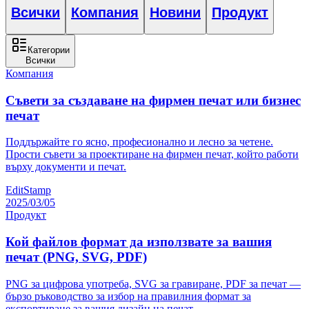
Всички
Компания
Новини
Продукт
Категории
Всички
Компания
Съвети за създаване на фирмен печат или бизнес
печат
Поддържайте го ясно, професионално и лесно за четене.
Прости съвети за проектиране на фирмен печат, който работи
върху документи и печат.
EditStamp
2025/03/05
Продукт
Кой файлов формат да използвате за вашия
печат (PNG, SVG, PDF)
PNG за цифрова употреба, SVG за гравиране, PDF за печат —
бързо ръководство за избор на правилния формат за
експортиране за вашия дизайн на печат.