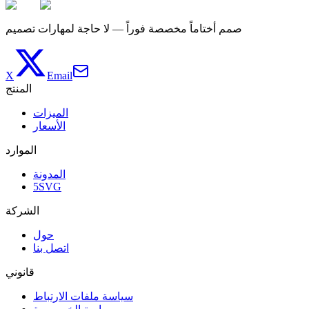
صمم أختاماً مخصصة فوراً — لا حاجة لمهارات تصميم
X
Email
المنتج
الميزات
الأسعار
الموارد
المدونة
5SVG
الشركة
حول
اتصل بنا
قانوني
سياسة ملفات الارتباط