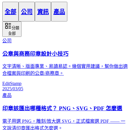
全部
公司
資訊
產品
分類
全部
公司
公章與商務印章設計小技巧
文字清晰、版面專業、易讀易認。幾個實用建議，幫你做出適
合檔案與印刷的公章/商務章。
EditStamp
2025/03/05
產品
印章該匯出哪種格式？ PNG、SVG、PDF 怎麼選
電子用選 PNG，雕刻/放大選 SVG，正式檔案選 PDF —— 一
文說清印章匯出格式怎麼選。