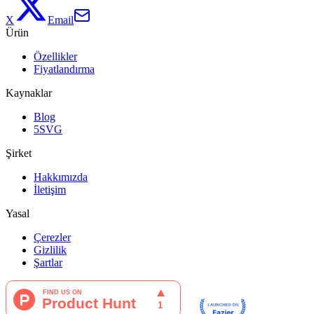
X
Email
Ürün
Özellikler
Fiyatlandırma
Kaynaklar
Blog
5SVG
Şirket
Hakkımızda
İletişim
Yasal
Çerezler
Gizlilik
Şartlar