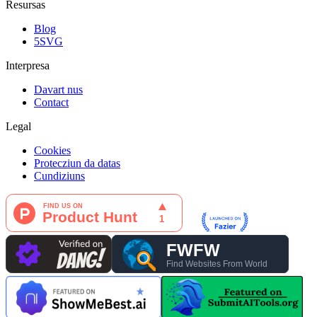
Resursas
Blog
5SVG
Interpresa
Davart nus
Contact
Legal
Cookies
Protecziun da datas
Cundiziuns