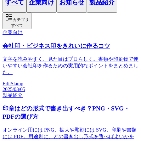
すべて
企業向け
お知らせ
製品紹介
カテゴリ
すべて
企業向け
会社印・ビジネス印をきれいに作るコツ
文字を読みやすく、見た目はプロらしく。書類や印刷物で使
いやすい会社印を作るための実用的なポイントをまとめまし
た。
EditStamp
2025/03/05
製品紹介
印章はどの形式で書き出すべき？PNG・SVG・
PDFの選び方
オンライン用には PNG、拡大や彫刻には SVG、印刷や書類
には PDF。用途別に、どの書き出し形式を選べばよいかを