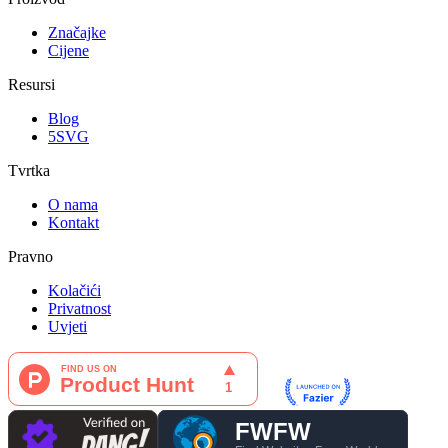
Značajke
Cijene
Resursi
Blog
5SVG
Tvrtka
O nama
Kontakt
Pravno
Kolačići
Privatnost
Uvjeti