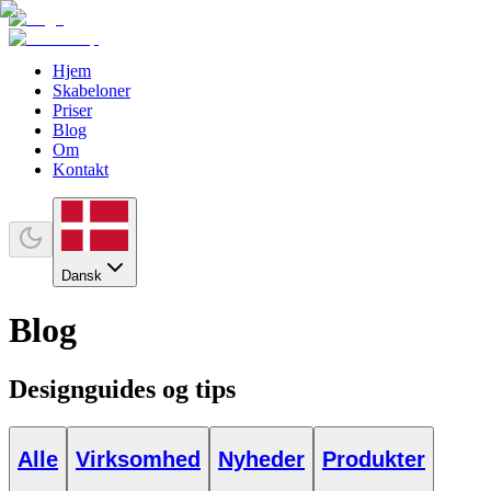
Hjem
Skabeloner
Priser
Blog
Om
Kontakt
Dansk
Blog
Designguides og tips
Alle
Virksomhed
Nyheder
Produkter