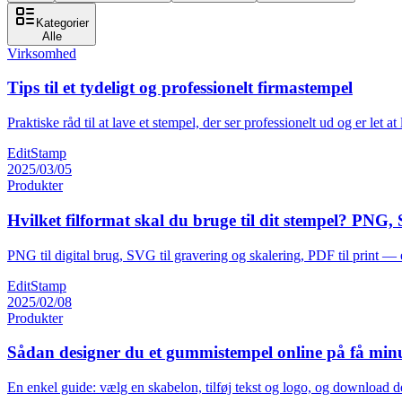
Kategorier
Alle
Virksomhed
Tips til et tydeligt og professionelt firmastempel
Praktiske råd til at lave et stempel, der ser professionelt ud og er let 
EditStamp
2025/03/05
Produkter
Hvilket filformat skal du bruge til dit stempel? PNG
PNG til digital brug, SVG til gravering og skalering, PDF til print — e
EditStamp
2025/02/08
Produkter
Sådan designer du et gummistempel online på få minu
En enkel guide: vælg en skabelon, tilføj tekst og logo, og download