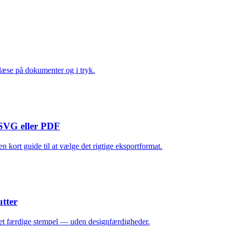
at læse på dokumenter og i tryk.
, SVG eller PDF
n kort guide til at vælge det rigtige eksportformat.
tter
 det færdige stempel — uden designfærdigheder.